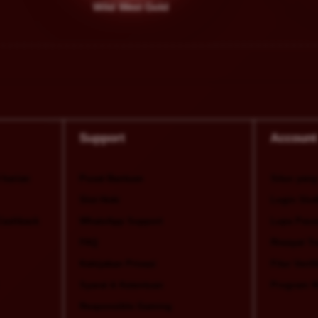
Wild West Gold
Support
Account
 harian
Pusat Bantuan
Situs yang
Slot Hoki
Login Slot
 Cashback
WhatsApp Support
Lupa Pass
FAQ
Riwayat Tr
Kebijakan Privasi
Fitur Verif
Syarat & Ketentuan
Program M
Responsible Gaming