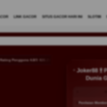
ACOR
LINK GACOR
SITUS GACOR HARI INI
SLOT88
/5
828.218 Aktif
Layanan Support 24 Jam Non-Stop
Joker88 𖨆
Dunia 
I
Penilaian Member