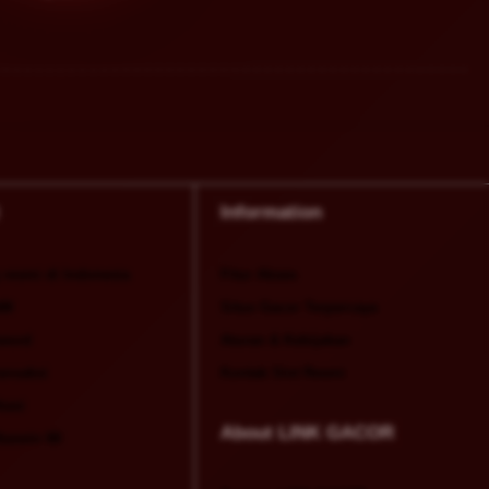
Information
 resmi di Indonesia
Fitur Akses
88
Situs Gacor Terpercaya
word
Aturan & Kebijakan
ansaksi
Kontak Slot Resmi
ikasi
About LINK GACOR
axwin 88