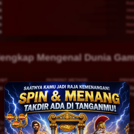
s
76%
Bogo
s
89%
Jaka
a
62%
Bang
n
76%
Mala
s
71%
Depo
rlengkap Mengenal Dunia Ga
SIT
PAYMENT METHOD
PROVI
u
Scan Slot QRIS, E-Wallet,
PG So
Transfer Bank
Pr
 bagus untuk bermain slot gacor gampang menang menggunakan 
 baik sebagai situs gacor hari ini oleh kalangan slot mania se
khawatir saat bermain di situs slot88 gampang menang. Kini 