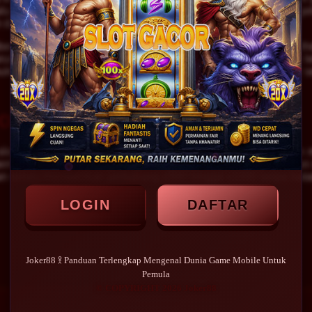
lalu dibayar kapanpun dan berapapun jumlahnya. Tanpa meng
 dalam meraih kemenangan slot online jackpot.
emberikan bukti nyata dalam melayani dan membayar setiap wi
 dirasakan para pemain situs gacor agar setiap pengguna leb
membuktikan kepada hoki mania, bahwa Joker88 selalu membaya
nline Hari Ini
lot online terbaru hari ini yang bisa membantu mendapatkan ma
inan situs 88 dengan kualitas pelayanan bintang lima dan si
dan selalu memberikan perkaliang x500 hingga x1000 tanpa bata
LOGIN
DAFTAR
Joker88 𖨆 Panduan Terlengkap Mengenal Dunia Game Mobile Untuk
Pemula
© COPYRIGHT 2026 Joker88