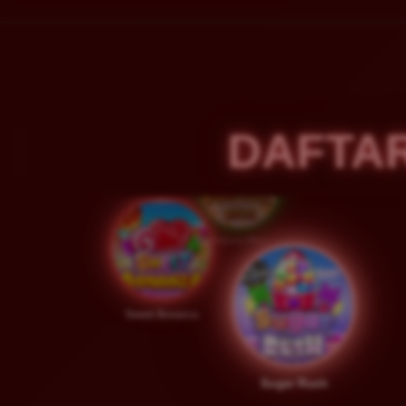
DAFTAR
Mahjong Ways
Sweet Bonanza
Sugar Rush