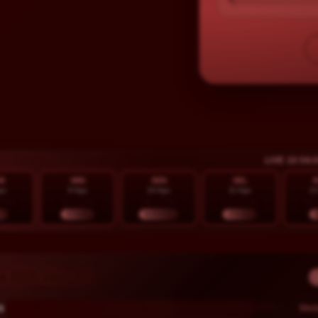
LIVE 10:56:
B
MIN
SEN
SEL
gu
9 Agu
10 Agu
11 Agu
12
80%
94.02%
89.79%
91.01%
96
T
STABIL
NORMAL
STABIL
a RTP Hari Ini
s
65%
Meda