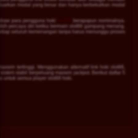
eluarkan modal yang besar dan hanya berbekalkan modal
thdraw para pengguna hoki
slot88
berapapun nominalnya.
ih percaya diri ketika bermain slot88 gampang menang.
r setiap seluruh kemenangan tanpa harus menunggu proses
xwin tertinggi. Menggunakan alternatif link hoki slot88,
stem stabil berpeluang maxwin jackpot. Berikut daftar 5
s untuk semua player slot88 hoki.