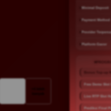
Minimal Deposit
Payment Method
Provider Terperc
Platform Gacor
PROGRA
Bonus Top-up 
Free Demo Slot
+4 lebih
banyak
Live RTP Slot Ha
Prediksi Final 