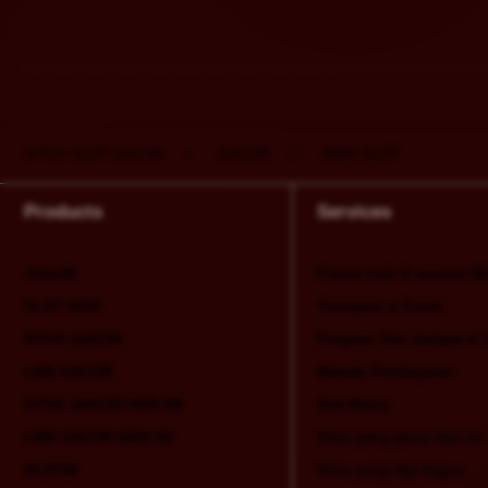
SITUS SLOT GACOR
>
GACOR
>
HOKI SLOT
Footer Navigation
Products
Services
Joker88
Promo hoki & maxwin 88
SLOT HOKI
Turnamen & Event
SITUS GACOR
Program Slot Jackpot &
LINK GACOR
Metode Pembayaran
SITUS GACOR HARI INI
Slot Mania
LINK GACOR HARI INI
Situs yang gacor hari ini
SLOT88
Situs yang lagi bagus